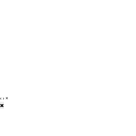
‹
›
×