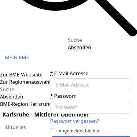
Absenden
MEIN BME
Toggle navigation
*
E-Mail-Adresse
Zur BME-Webseite
Zur Regionenauswahl
*
Passwort
Absenden
BME-Region Karlsruhe - Mittlerer Oberrhein
Karlsruhe - Mittlerer Oberrhein
Passwort vergessen?
Aktuelles
Angemeldet bleiben