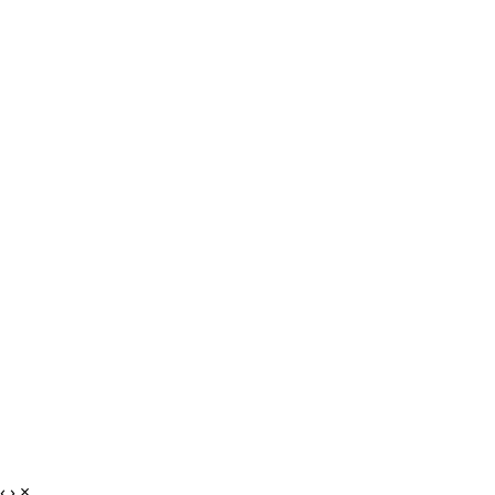
‹
›
×