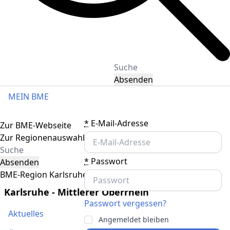
Absenden
MEIN BME
Toggle navigation
*
E-Mail-Adresse
Zur BME-Webseite
Zur Regionenauswahl
*
Passwort
Absenden
BME-Region Karlsruhe - Mittlerer Oberrhein
Karlsruhe - Mittlerer Oberrhein
Passwort vergessen?
Aktuelles
Angemeldet bleiben