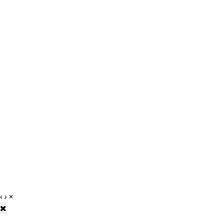
‹
›
×