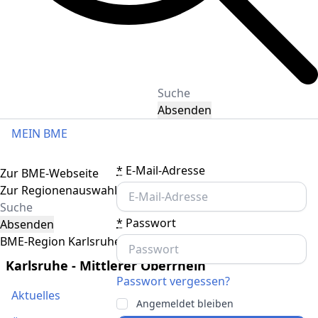
Absenden
MEIN BME
Toggle navigation
*
E-Mail-Adresse
Zur BME-Webseite
Zur Regionenauswahl
*
Passwort
Absenden
BME-Region Karlsruhe - Mittlerer Oberrhein
Karlsruhe - Mittlerer Oberrhein
Passwort vergessen?
Aktuelles
Angemeldet bleiben