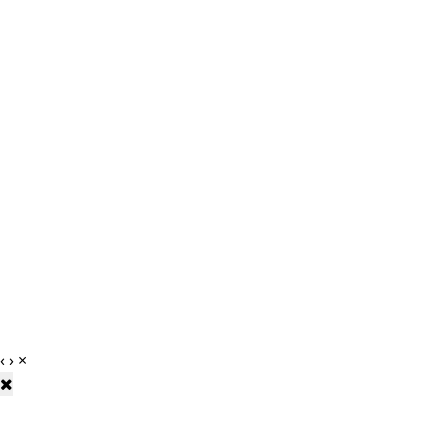
‹
›
×