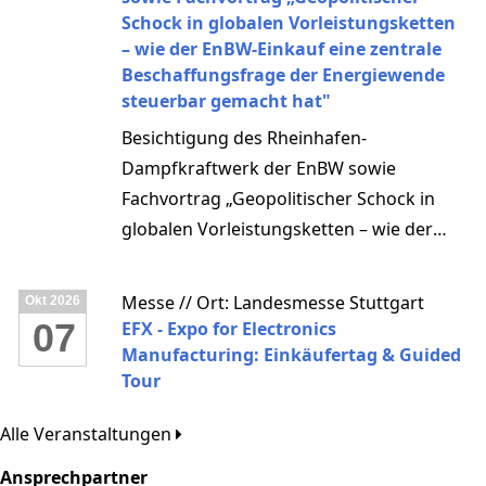
Schock in globalen Vorleistungsketten
– wie der EnBW-Einkauf eine zentrale
Beschaffungsfrage der Energiewende
steuerbar gemacht hat"
Besichtigung des Rheinhafen-
Dampfkraftwerk der EnBW sowie
Fachvortrag „Geopolitischer Schock in
globalen Vorleistungsketten – wie der
EnBW-Einkauf eine zentrale
Beschaffungsfrage der Energiewende
Messe // Ort: Landesmesse Stuttgart
Okt
2026
steuerbar gemacht hat"
07
EFX - Expo for Electronics
Manufacturing: Einkäufertag & Guided
Tour
Alle Veranstaltungen
Ansprechpartner