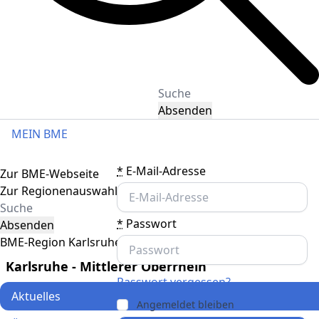
Absenden
MEIN BME
Toggle navigation
*
E-Mail-Adresse
Zur BME-Webseite
Zur Regionenauswahl
*
Passwort
Absenden
BME-Region Karlsruhe - Mittlerer Oberrhein
Karlsruhe - Mittlerer Oberrhein
Passwort vergessen?
Aktuelles
Angemeldet bleiben